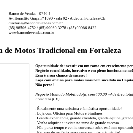
Banco de Vendas - 0746-J
Av. Heráclito Graça nº 1090 - sala 02 - Aldeota, Fortaleza/CE
diretoria@bancodevendas.com.br
(85) 98506-4752 / (85) 99969-3278 / (85) 99986-8422
www.bancodevendas.com.br
na de Motos Tradicional em Fortaleza
Oportunidade de investir em um ramo em crescimento pe
Negócio consolidado, lucrativo e em pleno funcionamento!
Essa é a sua chance de sucesso!
Loja com oficina para motos mais bem sucedida na Capita
Não perca!
Negócio Montado Mobiliado(a) com 400,00 m² de área total,
Fortaleza (CE)
. É realmente uma raríssima e fantástica oportunidade!
. Loja com Oficina para Motos e Similares;
. Grande experiência, grande clientela, grande equipe, gran
. Venha adquirir e invista no ramo de grande sucesso
. Não perca tempo e venha conversar sobre está rara oportuni
. Repasse de negócio nesse ramo promissor é inédito!