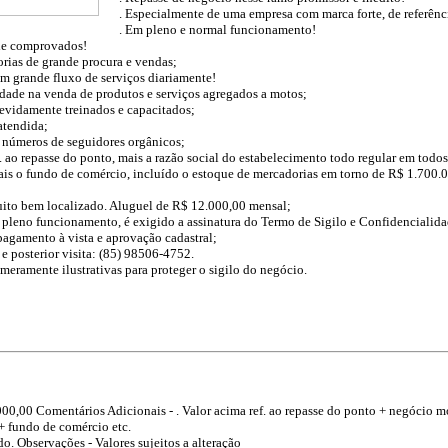
. Especialmente de uma empresa com marca forte, de referênc
. Em pleno e normal funcionamento!
ade comprovados!
rias de grande procura e vendas;
om grande fluxo de serviços diariamente!
dade na venda de produtos e serviços agregados a motos;
evidamente treinados e capacitados;
 atendida;
e números de seguidores orgânicos;
f. ao repasse do ponto, mais a razão social do estabelecimento todo regular em todo
is o fundo de comércio, incluído o estoque de mercadorias em torno de R$ 1.700.0
uito bem localizado. Aluguel de R$ 12.000,00 mensal;
 pleno funcionamento, é exigido a assinatura do Termo de Sigilo e Confidencialid
pagamento à vista e aprovação cadastral;
e posterior visita: (85) 98506-4752.
 meramente ilustrativas para proteger o sigilo do negócio.
000,00
Comentários Adicionais - . Valor acima ref. ao repasse do ponto + negócio 
+ fundo de comércio etc.
do.
Observações - Valores sujeitos a alteração