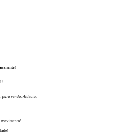
rmanente!
l!
 para venda. Aldeota,
de movimento!
dade!