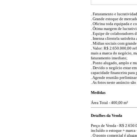
. Faturamento e lucrativid
. Grande estoque de mercado
. Oficina toda equipada e c
. Ótima margem de lucrativi
. Equipe de colaboradores d
. Imensa clientela satisfeita
. Mídias sociais com grand
. Valor: R$ 2.650.000,00 re
mais a marca do negócio, ma
faturamento imediato;
. Ponto alugado, amplo e m
. Devido o negócio estar em
capacidade financeira para 
. Agende reunião preliminar 
. As fotos neste anúncio são
Medidas
Área Total - 400,00 m²
Detalhes da Venda
Preço de Venda -
R$ 2.650.
incluído o estoque + marca 
. O ponto comercial é aluga