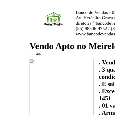
Banco de Vendas - 0
Av. Heráclito Graça 
diretoria@bancodev
(85) 98506-4752 / (
www.bancodevendas
Vendo Apto no Meirele
Ref: 402
. Ven
. 3 qu
condi
. E sa
. Exc
1451
. 01 v
. Arm