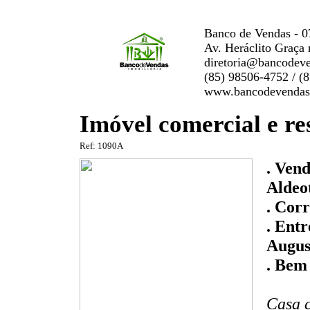
Banco de Vendas - 0
Av. Heráclito Graça 
diretoria@bancodev
(85) 98506-4752 / (
www.bancodevendas
Imóvel comercial e re
Ref: 1090A
. Vend
Aldeo
. Corr
. Ent
Augus
. Bem
Casa 