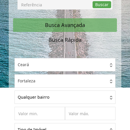
Busca
Buscar
por
Referência
Busca Avançada
Busca Rápida
Ceará
Fortaleza
Qualquer bairro
Tipo de Imóvel