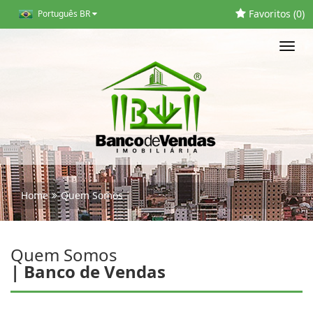
Favoritos (
0
)
Português BR
Toggl
navig
Home
Quem Somos
Quem Somos
| Banco de Vendas