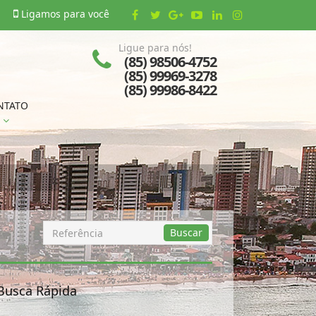
Ligamos para você
Ligue para nós!
(85) 98506-4752
(85) 99969-3278
(85) 99986-8422
NTATO
Busca
Buscar
por
Referência
Busca Rápida