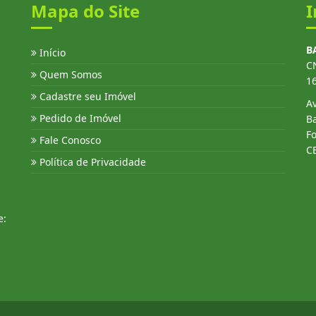
Mapa do Site
I
B
Início
C
Quem Somos
1
Cadastre seu Imóvel
Av
Pedido de Imóvel
Ba
Fo
Fale Conosco
C
Política de Privacidade
e: