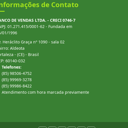
nformações de Contato
ANCO DE VENDAS LTDA. - CRECI 0746-7
NPJ: 01.271.415/0001-62 - Fundada em
6/01/1996
. Heráclito Graça nº 1090 - sala 02
irro: Aldeota
rtaleza - (CE) - Brasil
EP: 60140-032
Telefones:
(85) 98506-4752
(85) 99969-3278
(85) 99986-8422
Atendimento com hora marcada previamente