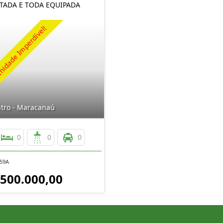
ADA E TODA EQUIPADA
tro - Maracanaú
0
0
0
559A
 500.000,00