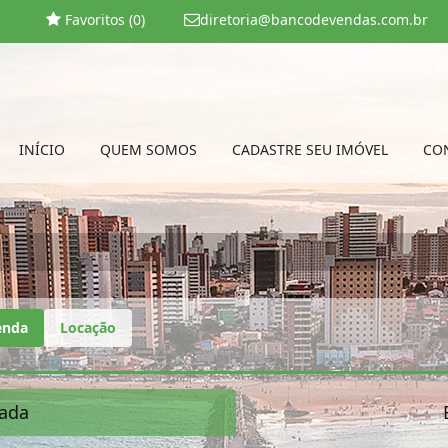
Favoritos (
0
)
diretoria@bancodevendas.com.br
INÍCIO
QUEM SOMOS
CADASTRE SEU IMÓVEL
CO
enda
Locação
ada