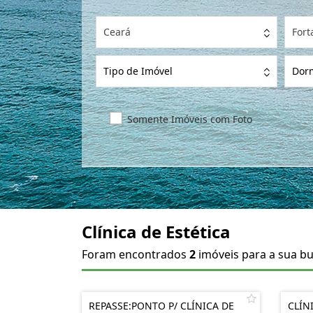
Ceará
Fort
Tipo de Imóvel
Dorm
Somente Imóveis com Foto
Clínica de Estética
Foram encontrados
2
imóveis para a sua bu
REPASSE:PONTO P/ CLÍNICA DE
CLÍN