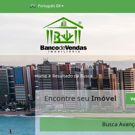
Português BR
Home
Resultado da Busca
Encontre seu
Imóvel
V
Busca Avanç