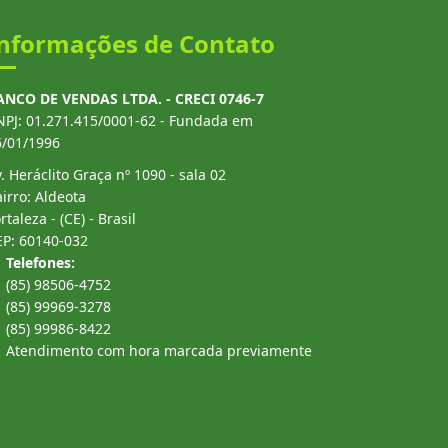
nformações de Contato
ANCO DE VENDAS LTDA. - CRECI 0746-7
NPJ: 01.271.415/0001-62 - Fundada em
6/01/1996
. Heráclito Graça nº 1090 - sala 02
irro: Aldeota
rtaleza - (CE) - Brasil
EP: 60140-032
Telefones:
(85) 98506-4752
(85) 99969-3278
(85) 99986-8422
Atendimento com hora marcada previamente