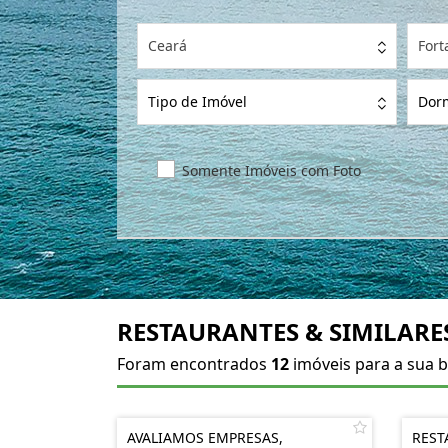
Ceará
Fort
Tipo de Imóvel
Dorm
Somente Imóveis com Foto
RESTAURANTES & SIMILARE
Foram encontrados
12
imóveis para a sua b
AVALIAMOS EMPRESAS,
REST