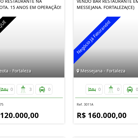
O RESTAURANTE NA
VENDO BAR RESTAURANTE E
OTA. 15 ANOS EM OPERAÇÃO!
MESSEJANA. FORTALEZA(CE)
ota - Fortaleza
Messejana - Fortaleza
0
3
0
0
0
375
Ref. 3011A
 120.000,00
R$ 160.000,00