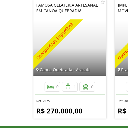
FAMOSA GELATERIA ARTESANAL
IMPE
EM CANOA QUEBRADA!
MOVI
Canoa Quebrada - Aracati
Prai
0
1
0
Ref. 2475
Ref. 3
R$ 270.000,00
R$