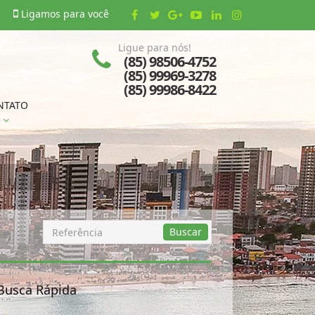
Ligamos para você
Ligue para nós!
(85) 98506-4752
(85) 99969-3278
(85) 99986-8422
NTATO
Busca
Buscar
por
Referência
Busca Rápida