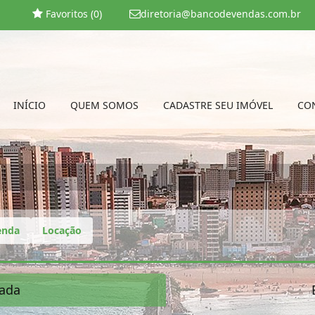
Favoritos (
0
)
diretoria@bancodevendas.com.br
INÍCIO
QUEM SOMOS
CADASTRE SEU IMÓVEL
CO
enda
Locação
ada