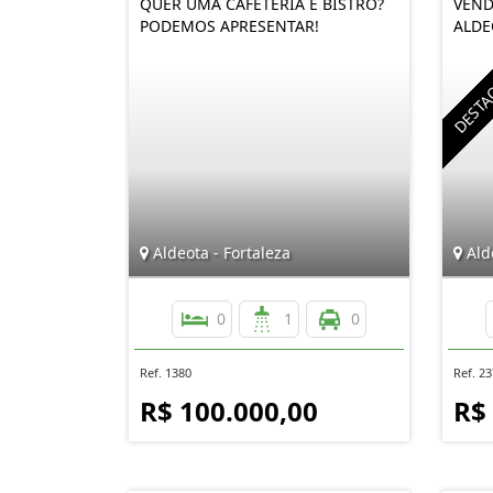
QUER UMA CAFETERIA E BISTRÔ?
VEND
PODEMOS APRESENTAR!
ALDE
Aldeota - Fortaleza
Alde
0
1
0
Ref. 1380
Ref. 2
R$ 100.000,00
R$