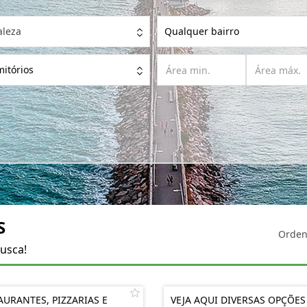
aleza
Qualquer bairro
itórios
S
Orden
usca!
AURANTES, PIZZARIAS E
VEJA AQUI DIVERSAS OPÇÕES