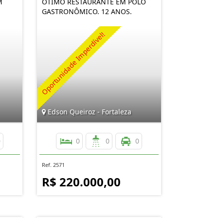
M
ÓTIMO RESTAURANTE EM POLO
GASTRONÔMICO. 12 ANOS.
Edson Queiroz - Fortaleza
0
0
0
0
Ref. 2571
R$ 220.000,00