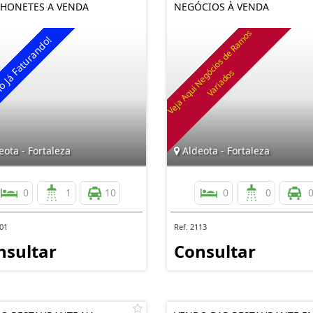
HONETES A VENDA
NEGÓCIOS À VENDA
ota - Fortaleza
Aldeota - Fortaleza
0
1
10
0
0
201
Ref. 2113
nsultar
Consultar