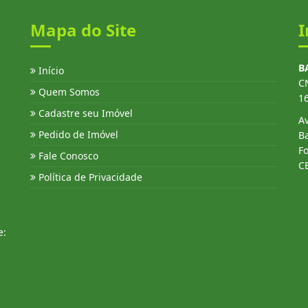
Mapa do Site
I
B
Início
C
Quem Somos
1
Cadastre seu Imóvel
Av
Pedido de Imóvel
Ba
Fo
Fale Conosco
C
Política de Privacidade
e: