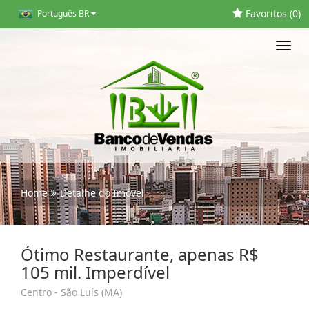
Favoritos (
0
)
Português BR
Toggl
navig
Home
Detalhe do Imóvel
Ótimo Restaurante, apenas R$
105 mil. Imperdível
Centro - São Luís (MA)