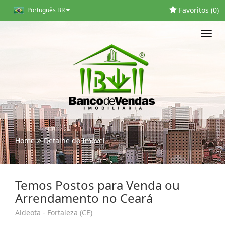
Favoritos (
0
)
Português BR
Toggl
navig
Home
Detalhe do Imóvel
Temos Postos para Venda ou
Arrendamento no Ceará
Aldeota - Fortaleza (CE)