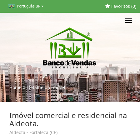
Favoritos (
0
)
Português BR
Toggl
navig
Home
Detalhe do Imóvel
Imóvel comercial e residencial na
Aldeota.
Aldeota - Fortaleza (CE)