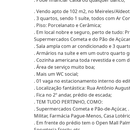
. Pode financiar Caixa ou qualquer Banco;
. Vendo apto de 102 m2, no Meireles/Aldeot
. 3 quartos, sendo 1 suíte, todos com Ar Co
. Piso: Porcelanato e Cerâmica;
. Em local nobre e seguro, perto de tudo: P
Supermercados Cometa e do Pão de Açúcar,
. Sala ampla com ar condicionado e 3 quarto
. Armários na suíte e em um outro quarto g
. Cozinha americana toda revestida e com 
. Área de serviço muito boa;
. Mais um WC social;
. 01 vaga no estacionamento interno do edif
. Localização fantástica: Rua Antônio August
. Fica no 2º andar, prédio de escada;
. TEM TUDO PERTINHO, COMO:
. Supermercados Cometa e Pão-de-Açúcar, . O
Militar, Farmácia Pague-Menos, Casa Lotéric
. Em frente do prédio tem o Open Mall Palm
Sorveteria Frosty, etc.