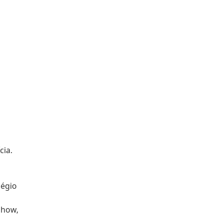
cia.
légio
Show,