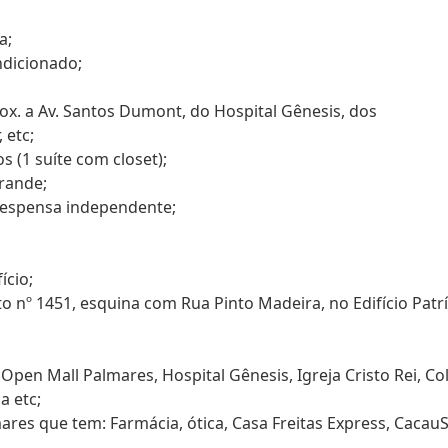
a;
ndicionado;
rox. a Av. Santos Dumont, do Hospital Gênesis, dos
 etc;
s (1 suíte com closet);
rande;
despensa independente;
ício;
o nº 1451, esquina com Rua Pinto Madeira, no Edifício Patrí
pen Mall Palmares, Hospital Gênesis, Igreja Cristo Rei, Co
a etc;
ares que tem: Farmácia, ótica, Casa Freitas Express, Cacau