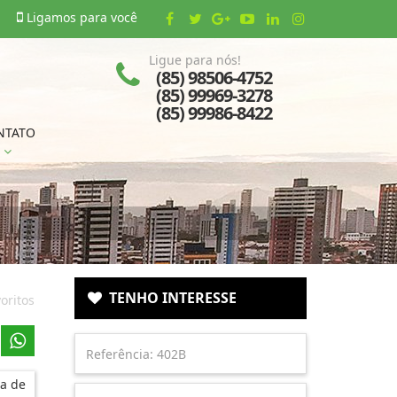
Ligamos para você
Ligue para nós!
(85) 98506-4752
(85) 99969-3278
(85) 99986-8422
NTATO
TENHO INTERESSE
oritos
a de