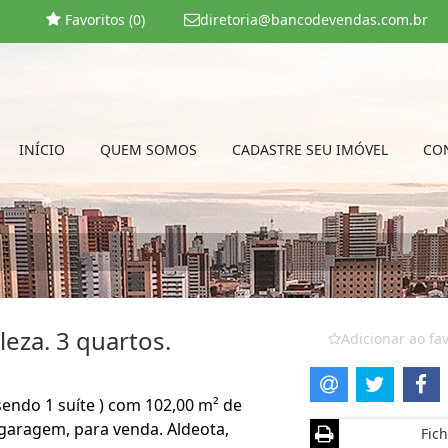
Favoritos (
0
)
diretoria@bancodevendas.com.br
INÍCIO
QUEM SOMOS
CADASTRE SEU IMÓVEL
CO
eza. 3 quartos.
Adicionar ao fav
sendo 1 suíte ) com 102,00 m² de
e garagem, para venda. Aldeota,
Fich