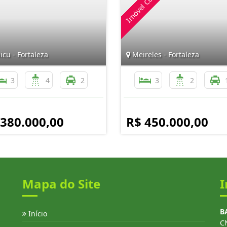
cu - Fortaleza
Meireles - Fortaleza
3
4
2
3
2
 380.000,00
R$ 450.000,00
Mapa do Site
I
B
Início
C