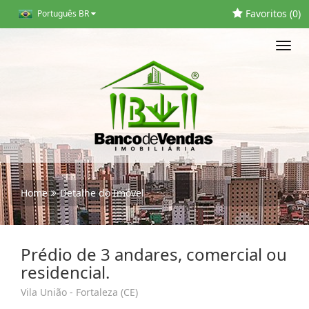
Favoritos (
0
)
Português BR
Toggl
navig
Home
Detalhe do Imóvel
Prédio de 3 andares, comercial ou
residencial.
Vila União - Fortaleza (CE)