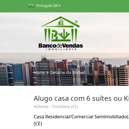
Português BR
Home
Detalhe do Imóvel
Alugo casa com 6 suítes ou K
Aldeota - Fortaleza (CE)
Casa Residencial/Comercial Semimobiliado(a)
(CE)