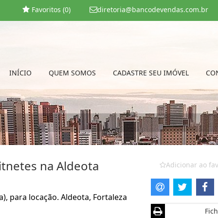
Favoritos (
0
)
diretoria@bancodevendas.com.br
INÍCIO
QUEM SOMOS
CADASTRE SEU IMÓVEL
CO
itnetes na Aldeota
Adicionar ao fav
, para locação. Aldeota, Fortaleza
Fich