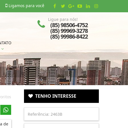
Ligamos para você
Ligue para nós!
(85) 98506-4752
(85) 99969-3278
(85) 99986-8422
NTATO
TENHO INTERESSE
oritos
a de