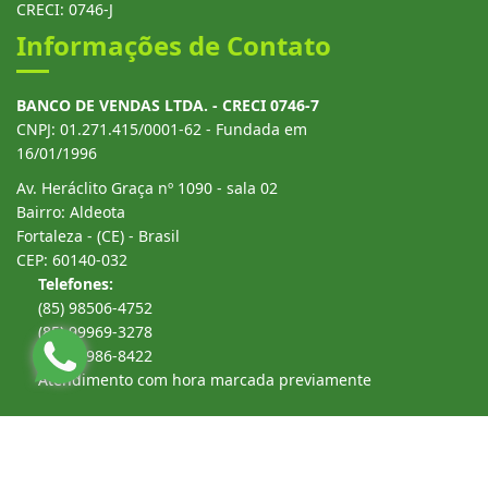
CRECI: 0746-J
Informações de Contato
BANCO DE VENDAS LTDA. - CRECI 0746-7
CNPJ: 01.271.415/0001-62 - Fundada em
16/01/1996
Av. Heráclito Graça nº 1090 - sala 02
Bairro: Aldeota
Fortaleza - (CE) - Brasil
CEP: 60140-032
Telefones:
(85) 98506-4752
(85) 99969-3278
(85) 99986-8422
Atendimento com hora marcada previamente
Site desenvolvido por
ImóvelOffice
© - Todos os direitos reservados