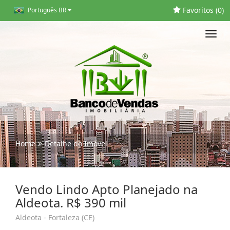
Favoritos (
0
)
Português BR
Toggl
navig
Home
Detalhe do Imóvel
Vendo Lindo Apto Planejado na
Aldeota. R$ 390 mil
Aldeota - Fortaleza (CE)