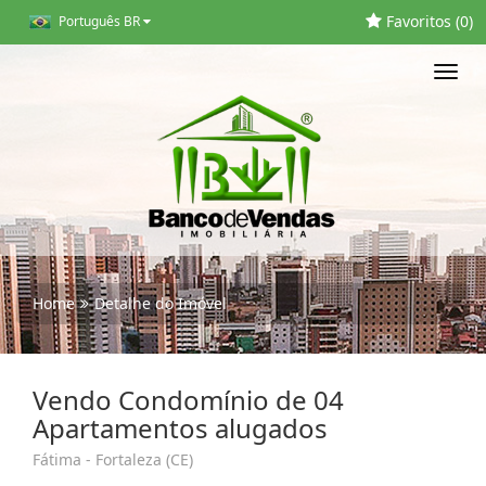
Favoritos (
0
)
Português BR
Toggl
navig
Home
Detalhe do Imóvel
Vendo Condomínio de 04
Apartamentos alugados
Fátima - Fortaleza (CE)