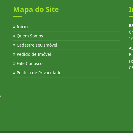
Mapa do Site
I
B
Início
C
Quem Somos
1
Cadastre seu Imóvel
Av
Pedido de Imóvel
Ba
Fo
Fale Conosco
C
Política de Privacidade
e: