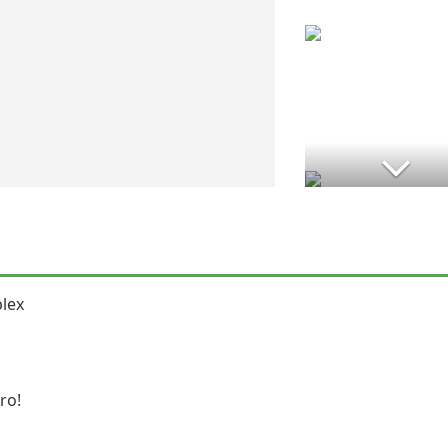
plex
ro!