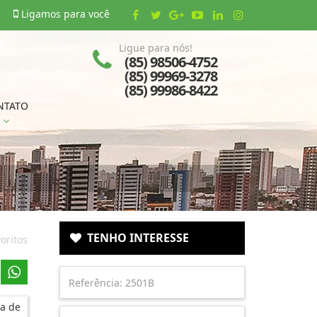
Ligamos para você
Ligue para nós!
(85) 98506-4752
(85) 99969-3278
(85) 99986-8422
NTATO
TENHO INTERESSE
oritos
a de