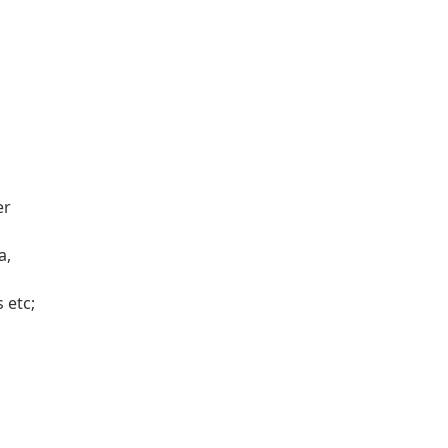
er
a,
 etc;