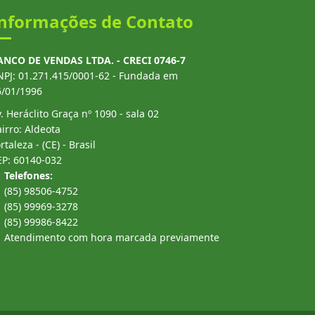
nformações de Contato
ANCO DE VENDAS LTDA. - CRECI 0746-7
NPJ: 01.271.415/0001-62 - Fundada em
6/01/1996
. Heráclito Graça nº 1090 - sala 02
irro: Aldeota
rtaleza - (CE) - Brasil
EP: 60140-032
Telefones:
(85) 98506-4752
(85) 99969-3278
(85) 99986-8422
Atendimento com hora marcada previamente