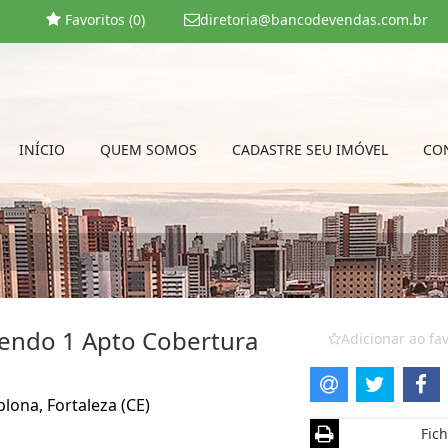
Favoritos (
0
)
diretoria@bancodevendas.com.br
INÍCIO
QUEM SOMOS
CADASTRE SEU IMÓVEL
CO
sendo 1 Apto Cobertura
Adicionar ao fav
lona, Fortaleza (CE)
Fich