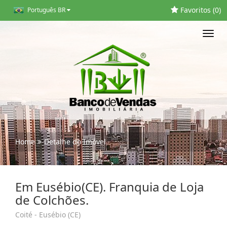
Favoritos (
0
)
Português BR
Toggl
navig
Home
Detalhe do Imóvel
Em Eusébio(CE). Franquia de Loja
de Colchões.
Coité - Eusébio (CE)