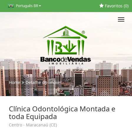
Favoritos (
0
)
Português BR
Toggl
navig
Home
Detalhe do Imóvel
Clínica Odontológica Montada e
toda Equipada
Centro - Maracanaú (CE)