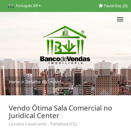
Favoritos (
0
)
Português BR
Toggl
navig
Home
Detalhe do Imóvel
Vendo Ótima Sala Comercial no
Juridical Center
Luciano Cavalcante - Fortaleza (CE)