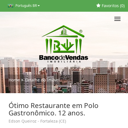
Favoritos (
0
)
Português BR
Toggl
navig
Home
Detalhe do Imóvel
Ótimo Restaurante em Polo
Gastronômico. 12 anos.
Edson Queiroz - Fortaleza (CE)