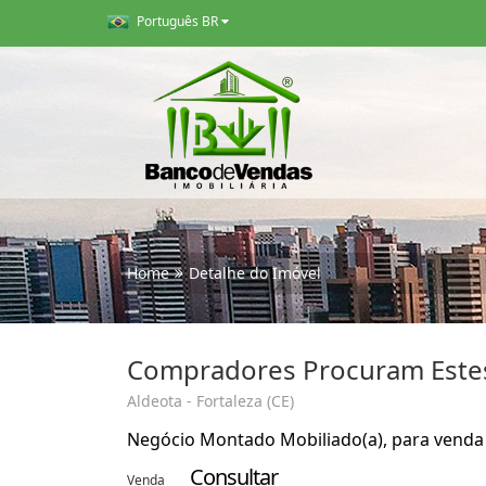
Português BR
Home
Detalhe do Imóvel
Compradores Procuram Este
Aldeota - Fortaleza (CE)
Negócio Montado Mobiliado(a), para venda e
Consultar
Venda