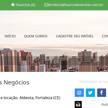
Favoritos (
0
)
diretoria@bancodevendas.com.br
INÍCIO
QUEM SOMOS
CADASTRE SEU IMÓVEL
CO
s Negócios
Adicionar ao fav
 locação. Aldeota, Fortaleza (CE)
Fich