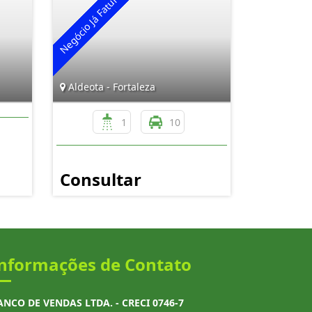
Aldeota - Fortaleza
1
10
Consultar
nformações de Contato
ANCO DE VENDAS LTDA. - CRECI 0746-7