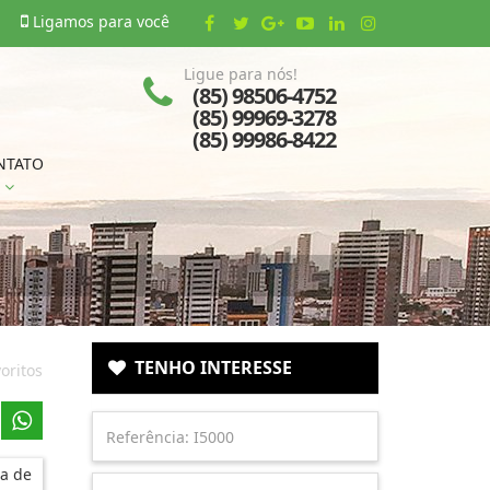
Ligamos para você
Ligue para nós!
(85) 98506-4752
(85) 99969-3278
(85) 99986-8422
NTATO
TENHO INTERESSE
oritos
a de