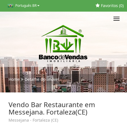
Favoritos (
0
)
Português BR
Toggl
navig
Home
Detalhe do Imóvel
Vendo Bar Restaurante em
Messejana. Fortaleza(CE)
Messejana - Fortaleza (CE)