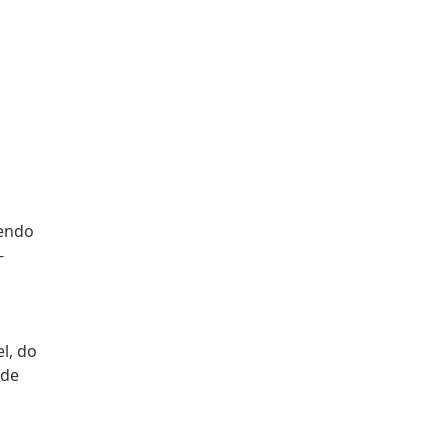
sendo
-
l, do
 de