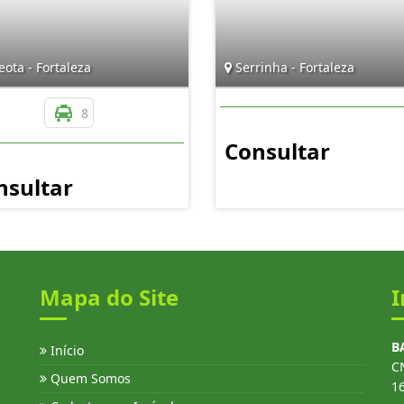
ota - Fortaleza
Serrinha - Fortaleza
8
Consultar
nsultar
Mapa do Site
I
B
Início
C
Quem Somos
1