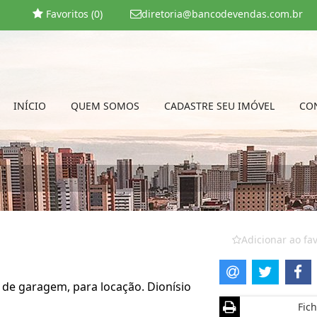
Favoritos (
0
)
diretoria@bancodevendas.com.br
INÍCIO
QUEM SOMOS
CADASTRE SEU IMÓVEL
CO
Adicionar ao fav
s de garagem, para locação. Dionísio
Fich