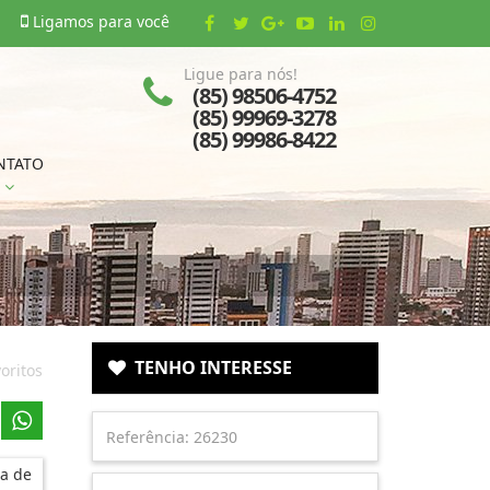
Ligamos para você
Ligue para nós!
(85) 98506-4752
(85) 99969-3278
(85) 99986-8422
NTATO
TENHO INTERESSE
oritos
a de