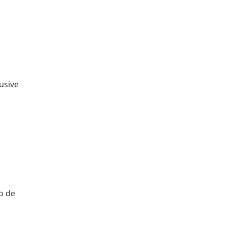
usive
o de